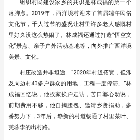
组织村民建设家乡的共识是林成福的第一个
落脚点。2019年，西洋境村迎来了首届端午民俗
文化节，千人过节的盛况让村里许多老人感慨村
里好久没这么热闹了。林成福还通过打造“悟空文
化”景点、亲子户外活动基地等，向外推广西洋境
美景、文化。
村庄改造并非坦途。“2020年村道拓宽，但涉
及周边村40多户群众的用地，工程一度停滞。”林
成福回忆说，他挨家挨户走访，苦口婆心劝说，
前期费用不够，他自掏腰包、邀请乡贤捐助，多
番努力下，3年后，崭新的村道畅通了村里茶叶、
芙蓉李的出村路。