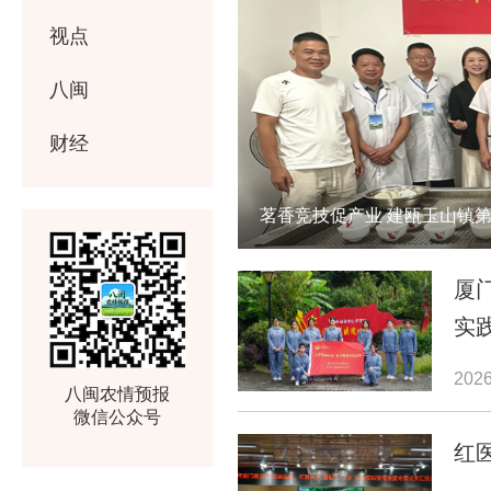
视点
八闽
财经
茗香竞技促产业 建瓯玉山镇第五
厦
实
2026
八闽农情预报
微信公众号
红