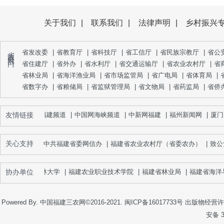
关于我们
|
联系我们
|
法律声明
|
乡村振兴
省 政 府 部 门
省发改委
|
省教育厅
|
省科技厅
|
省工信厅
|
省民族宗教厅
|
省公
省住建厅
|
省外办
|
省水利厅
|
省交通运输厅
|
省农业农村厅
|
省
省林业局
|
省海洋渔业局
|
省市场监管局
|
省广电局
|
省体育局
|
省数字办
|
省粮储局
|
省监狱管理局
|
省文物局
|
省药监局
|
省侨
友情链接
新华网福建频道
|
中国网海峡频道
|
中新网福建
|
福州新闻网
|
厦门
关心支持
中共福建省委网信办
|
福建省农业农村厅（省委农办）
|
致公
协办单位
福建农林大学
|
福建农业职业技术学院
|
福建省林业局
|
福建省海洋与
Powered By. 中国福建三农网©2016-2021.
闽ICP备16017733号
出版物经营许可
安备 3