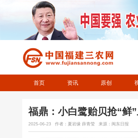
首页
资讯
原创
福鼎：小白鹭贻贝抢“鲜
2025-06-23 作者：夏岩缘 薛青莹 来源：闽东日报