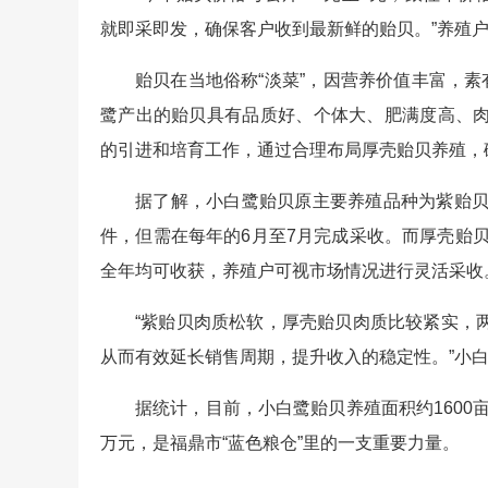
就即采即发，确保客户收到最新鲜的贻贝。”养殖
贻贝在当地俗称“淡菜”，因营养价值丰富，素
鹭产出的贻贝具有品质好、个体大、肥满度高、
的引进和培育工作，通过合理布局厚壳贻贝养殖，
据了解，小白鹭贻贝原主要养殖品种为紫贻贝
件，但需在每年的6月至7月完成采收。而厚壳贻贝
全年均可收获，养殖户可视市场情况进行灵活采收
“紫贻贝肉质松软，厚壳贻贝肉质比较紧实，
从而有效延长销售周期，提升收入的稳定性。”小
据统计，目前，小白鹭贻贝养殖面积约1600亩，
万元，是福鼎市“蓝色粮仓”里的一支重要力量。