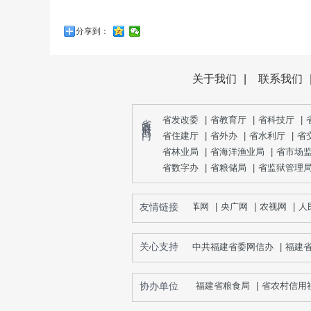
分享到：
关于我们
|
联系我们
省 政 府 部 门
省发改委
|
省教育厅
|
省科技厅
|
省住建厅
|
省外办
|
省水利厅
|
省
省林业局
|
省海洋渔业局
|
省市场
省数字办
|
省粮储局
|
省监狱管理
友情链接
中国改革网
|
央广网
|
农视网
|
人民
关心支持
中共福建省委网信办
|
福建
协办单位
福建省粮食局
|
省农村信用社