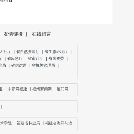
友情链接
|
在线留言
人社厅
|
省自然资源厅
|
省生态环境厅
|
厅
|
省应急厅
|
省审计厅
|
省国资委
|
管局
|
省信访局
|
省机关管理局
|
|
中新网福建
|
福州新闻网
|
厦门网
|
泉州网
|
漳州新闻网
|
宁德网
|
三
|
学院
|
福建省林业局
|
福建省海洋与渔业局
|
福建省药品监督管理局
|