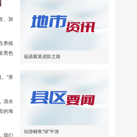
收、加
在养殖
座黑色
福鼎紫菜进阶之路
错。”养
，清水
面的海
仙游鳗鱼“绿”中游
，我们