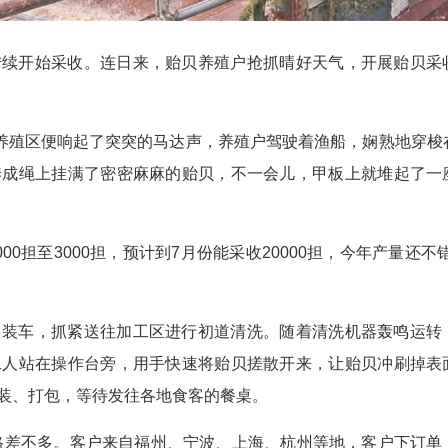
陆续开始采收。连日来，贻贝养殖户抢抓晴好天气，开展贻贝采
贝养殖区便响起了突突的马达声，养殖户驾驶着渔船，娴熟地穿梭
养成绳上挂满了密密麻麻的贻贝，不一会儿，甲板上就堆起了一
00担至3000担，预计到7月份能采收20000担，今年产量还不
、装车，抓紧送往加工区进行初道清洗。随着清洗机器轰鸣运转
工人站在操作台旁，用手快速将贻贝搓散开来，让贻贝冲刷掉表
装、打包，等待发往各地食客的餐桌。
价格差不多。客户来自福州、宁波、上海、杭州等地，客户下订单