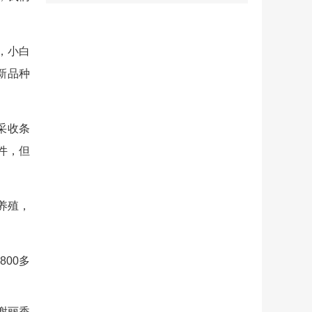
，小白
新品种
采收条
件，但
养殖，
800多
谢丽香