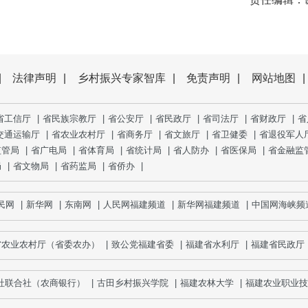
|
法律声明
|
乡村振兴专家智库
|
免责声明
|
网站地图
|
省工信厅
|
省民族宗教厅
|
省公安厅
|
省民政厅
|
省司法厅
|
省财政厅
|
省
交通运输厅
|
省农业农村厅
|
省商务厅
|
省文旅厅
|
省卫健委
|
省退役军人
监管局
|
省广电局
|
省体育局
|
省统计局
|
省人防办
|
省医保局
|
省金融监
局
|
省文物局
|
省药监局
|
省侨办
|
网
|
新华网
|
东南网
|
人民网福建频道
|
新华网福建频道
|
中国网海峡频道
省农业农村厅（省委农办）
|
致公党福建省委
|
福建省水利厅
|
福建省民政厅
联合社（农商银行）
|
古田乡村振兴学院
|
福建农林大学
|
福建农业职业技术