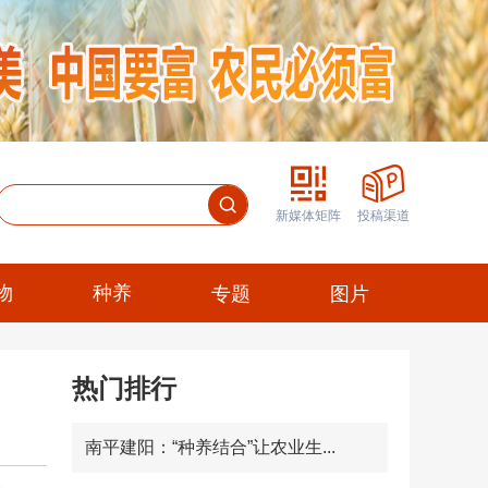
新媒体矩阵
投稿渠道
物
种养
专题
图片
热门排行
南平建阳：“种养结合”让农业生...