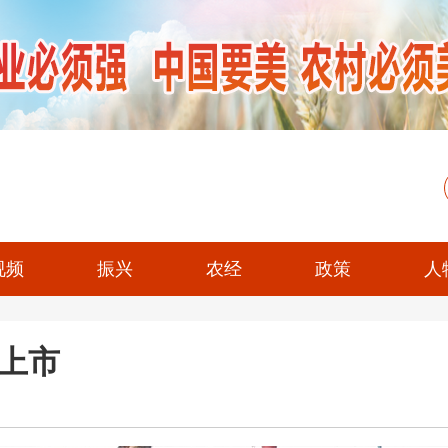
视频
振兴
农经
政策
人
”上市