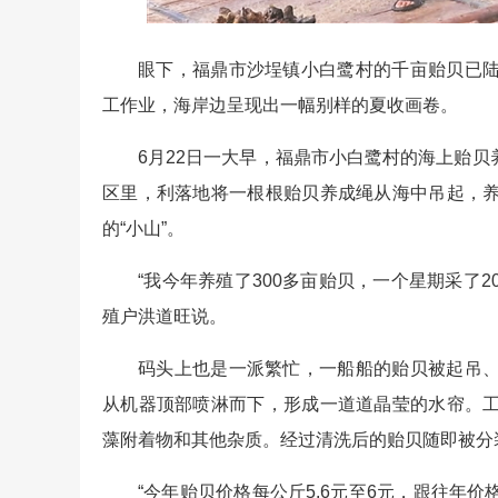
眼下，福鼎市沙埕镇小白鹭村的千亩贻贝已
工作业，海岸边呈现出一幅别样的夏收画卷。
6月22日一大早，福鼎市小白鹭村的海上贻
区里，利落地将一根根贻贝养成绳从海中吊起，
的“小山”。
“我今年养殖了300多亩贻贝，一个星期采了20
殖户洪道旺说。
码头上也是一派繁忙，一船船的贻贝被起吊
从机器顶部喷淋而下，形成一道道晶莹的水帘。
藻附着物和其他杂质。经过清洗后的贻贝随即被分
“今年贻贝价格每公斤5.6元至6元，跟往年